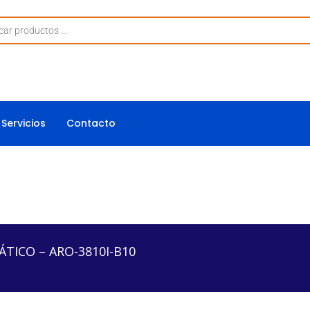
Servicios
Contacto
O-3810I-B10
ICO – ARO-3810I-B10