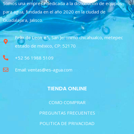
Somos una empresa dedicada a la distribución de equipos
para agua, fundada en el año 2020 en la ciudad de
Guadalajara, Jalisco.
Felix de Leon #5, San Jeronimo chicahualco, metepec
estado de méxico, CP: 52170
+52 56 1988 5109
Email: ventas@es-agua.com
TIENDA ONLINE
COMO COMPRAR
PREGUNTAS FRECUENTES
POLITICA DE PRIVACIDAD