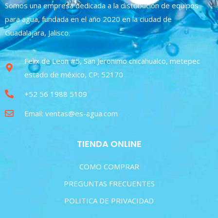
Somos una empresa dedicada a la distribución de equipos
para agua, fundada en el año 2020 en la ciudad de
Guadalajara, Jalisco.
Felix de Leon #5, San Jeronimo chicahualco, metepec
estado de méxico, CP: 52170
+52 56 1988 5109
Email: ventas@es-agua.com
TIENDA ONLINE
COMO COMPRAR
PREGUNTAS FRECUENTES
POLITICA DE PRIVACIDAD