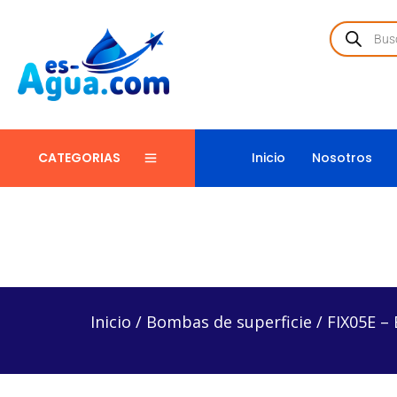
Inicio
Nosotros
CATEGORIAS
Inicio
/
Bombas de superficie
/
FIX05E – Bomba de 
Inicio
/
Bombas de superficie
/
FIX05E –