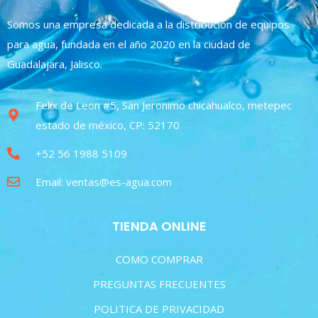
Somos una empresa dedicada a la distribución de equipos
para agua, fundada en el año 2020 en la ciudad de
Guadalajara, Jalisco.
Felix de Leon #5, San Jeronimo chicahualco, metepec
estado de méxico, CP: 52170
+52 56 1988 5109
Email: ventas@es-agua.com
TIENDA ONLINE
COMO COMPRAR
PREGUNTAS FRECUENTES
POLITICA DE PRIVACIDAD