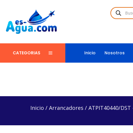
Inicio
Nosotros
CATEGORIAS
Inicio
/
Arrancadores
/
ATPIT40440/DST – Arranca
Inicio
/
Arrancadores
/
ATPIT40440/DST 