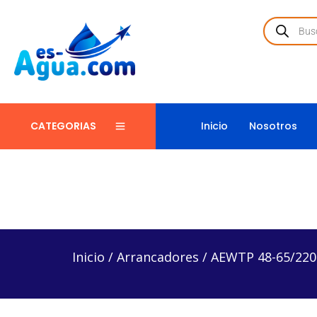
Inicio
Nosotros
CATEGORIAS
Inicio
/
Arrancadores
/
AEWTP 48-65/220I – Arranc
Inicio
/
Arrancadores
/
AEWTP 48-65/220I