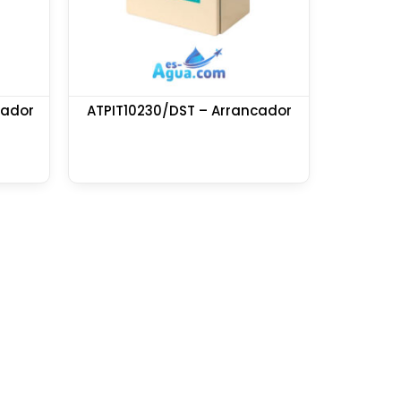
cador
ATPIT10230/DST – Arrancador